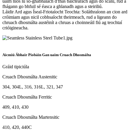
uaim níos lú so-ghabhálach d'fhás baictéarach agus do scálú, rud a
fhágann go bhfuil sé éasca a ghlanadh agus a steiriliú.
Láidir Ard agus Íseal-Friotaíocht Teochta: Soláthraíonn an cion ard
cróimiam agus nicil cobhsaíocht theirmeach, rud a ligeann do
chruach dhosmálta austéinít a chruas a choinneáil fiú ag teochtaí
crióigineacha.
Aicmiú Ábhair Píobáin Gan uaim Cruach Dhosmálta
Gráid tipiciúla
Cruach Dhosmálta Austenitic
304, 304L, 316, 316L, 321, 347
Cruach Dhosmálta Ferritic
409, 410, 430
Cruach Dhosmálta Martensitic
410, 420, 440C