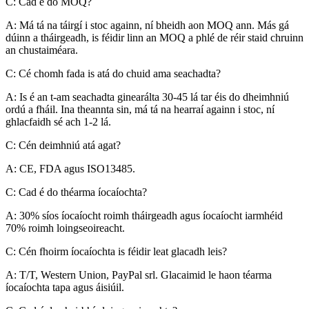
C: Cad é do MOQ?
A: Má tá na táirgí i stoc againn, ní bheidh aon MOQ ann. Más gá
dúinn a tháirgeadh, is féidir linn an MOQ a phlé de réir staid chruinn
an chustaiméara.
C: Cé chomh fada is atá do chuid ama seachadta?
A: Is é an t-am seachadta ginearálta 30-45 lá tar éis do dheimhniú
ordú a fháil. Ina theannta sin, má tá na hearraí againn i stoc, ní
ghlacfaidh sé ach 1-2 lá.
C: Cén deimhniú atá agat?
A: CE, FDA agus ISO13485.
C: Cad é do théarma íocaíochta?
A: 30% síos íocaíocht roimh tháirgeadh agus íocaíocht iarmhéid
70% roimh loingseoireacht.
C: Cén fhoirm íocaíochta is féidir leat glacadh leis?
A: T/T, Western Union, PayPal srl. Glacaimid le haon téarma
íocaíochta tapa agus áisiúil.