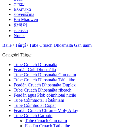
עברית
Ελληνικά
slovenščina
Bai Miaowen
한국어
íslenska
Norsk
Baile
/
Táirgí
/
Tube Cruach Dhosmálta Gan uaim
Catagóirí Táirge
Tube Cruach Dhosmálta
Feadán Coil Dhosmálta
Tube Cruach Dhosmálta Gan uaim
Tube Cruach Dhosmálta Táthaithe
Feadán Cruach Dhosmálta Duplex
Tube Cruach Dhosmálta ribeach
Feadán agus Píob cóimhiotal nicile
Tube Cóimhiotal Tíotáiniam
Tube Cóimhiotal Copar
Feadán Cruach Chrome Moly Alloy
Tube Cruach Carbóin
Tube Cruach Gan uaim
Feadán Cruach Táthaithe