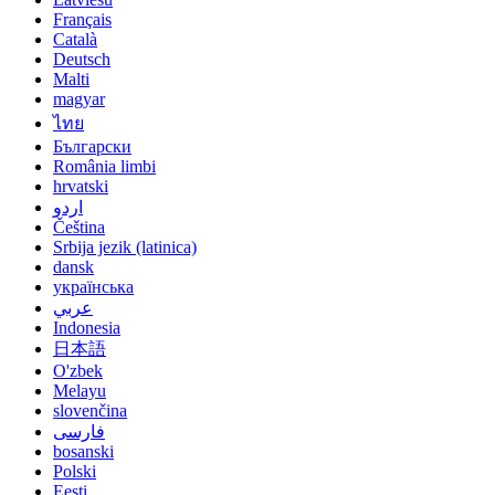
Français
Català
Deutsch
Malti
magyar
ไทย
Български
România limbi
hrvatski
اردو
Čeština
Srbija jezik (latinica)
dansk
українська
عربي
Indonesia
日本語
O'zbek
Melayu
slovenčina
فارسی
bosanski
Polski
Eesti