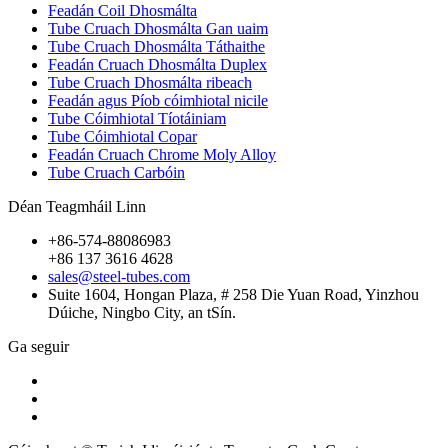
Feadán Coil Dhosmálta
Tube Cruach Dhosmálta Gan uaim
Tube Cruach Dhosmálta Táthaithe
Feadán Cruach Dhosmálta Duplex
Tube Cruach Dhosmálta ribeach
Feadán agus Píob cóimhiotal nicile
Tube Cóimhiotal Tíotáiniam
Tube Cóimhiotal Copar
Feadán Cruach Chrome Moly Alloy
Tube Cruach Carbóin
Déan Teagmháil Linn
+86-574-88086983
+86 137 3616 4628
sales@steel-tubes.com
Suite 1604, Hongan Plaza, # 258 Die Yuan Road, Yinzhou
Dúiche, Ningbo City, an tSín.
Ga seguir