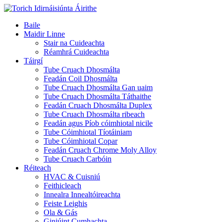
Baile
Maidir Linne
Stair na Cuideachta
Réamhrá Cuideachta
Táirgí
Tube Cruach Dhosmálta
Feadán Coil Dhosmálta
Tube Cruach Dhosmálta Gan uaim
Tube Cruach Dhosmálta Táthaithe
Feadán Cruach Dhosmálta Duplex
Tube Cruach Dhosmálta ribeach
Feadán agus Píob cóimhiotal nicile
Tube Cóimhiotal Tíotáiniam
Tube Cóimhiotal Copar
Feadán Cruach Chrome Moly Alloy
Tube Cruach Carbóin
Réiteach
HVAC & Cuisniú
Feithicleach
Innealra Innealtóireachta
Feiste Leighis
Ola & Gás
Giniúint Cumhachta