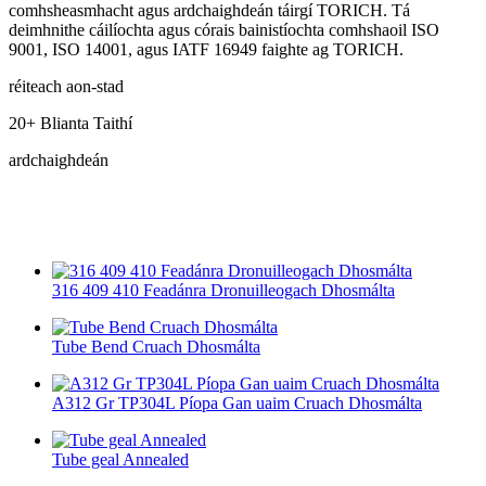
comhsheasmhacht agus ardchaighdeán táirgí TORICH. Tá
deimhnithe cáilíochta agus córais bainistíochta comhshaoil ​​ISO
9001, ISO 14001, agus IATF 16949 faighte ag TORICH.
réiteach aon-stad
20+ Blianta Taithí
ardchaighdeán
316 409 410 Feadánra Dronuilleogach Dhosmálta
Tube Bend Cruach Dhosmálta
A312 Gr TP304L Píopa Gan uaim Cruach Dhosmálta
Tube geal Annealed