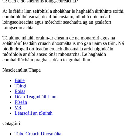
C: Cad é do sheirbhís loingseoireachta?
A: Is féidir linn seirbhísí a sholáthar le haghaidh áirithinte soithí,
comhdhlúthú earraí, dearbhú custaim, ullmhú doiciméad
loingseoireachta agus mórchóir seachadta ag an gcalafort
loingseoireachta.
Tá aithne mhaith orainn-ar cheann de na monaróirí agus na
soláthróirí feadáin cruach dhosmálta is mó gan uaim sa tSín. Ná
bíodh drogall ort feadán cruach dhosmálta ardchaighdeáin
mórdhíola ar díol anseo ónár mhonarcha. Le haghaidh
comhairliúcháin praghais, déan teagmháil linn.
Nascleanúint Thapa
Baile
Táirgí
Eolas
Déan Teagmháil Linn
Físeán
VR
Léarscáil an tSuímh
Catagóirí
Tube Cruach Dhosmálta