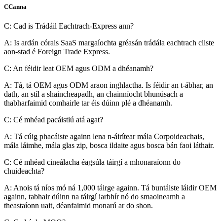
CCanna
C: Cad is Trádáil Eachtrach-Express ann?
A: Is ardán córais SaaS margaíochta gréasán trádála eachtrach cliste
aon-stad é Foreign Trade Express.
C: An féidir leat OEM agus ODM a dhéanamh?
A: Tá, tá OEM agus ODM araon inghlactha. Is féidir an t-ábhar, an
dath, an stíl a shaincheapadh, an chainníocht bhunúsach a
thabharfaimid comhairle tar éis dúinn plé a dhéanamh.
C: Cé mhéad pacáistiú atá agat?
A: Tá cúig phacáiste againn lena n-áirítear mála Corpoideachais,
mála láimhe, mála glas zip, bosca ildaite agus bosca bán faoi láthair.
C: Cé mhéad cineálacha éagsúla táirgí a mhonaraíonn do
chuideachta?
A: Anois tá níos mó ná 1,000 táirge againn. Tá buntáiste láidir OEM
againn, tabhair dúinn na táirgí iarbhír nó do smaoineamh a
theastaíonn uait, déanfaimid monarú ar do shon.