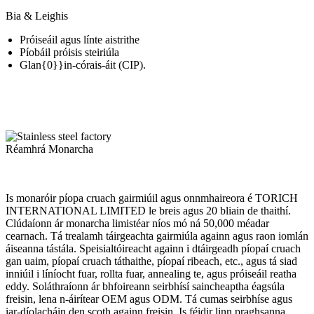
Bia & Leighis
Próiseáil agus línte aistrithe
Píobáil próisis steiriúla
Glan{0}}in-córais-áit (CIP).
Réamhrá Monarcha
Is monaróir píopa cruach gairmiúil agus onnmhaireora é TORICH
INTERNATIONAL LIMITED le breis agus 20 bliain de thaithí.
Clúdaíonn ár monarcha limistéar níos mó ná 50,000 méadar
cearnach. Tá trealamh táirgeachta gairmiúla againn agus raon iomlán
áiseanna tástála. Speisialtóireacht againn i dtáirgeadh píopaí cruach
gan uaim, píopaí cruach táthaithe, píopaí ribeach, etc., agus tá siad
inniúil i líníocht fuar, rollta fuar, annealing te, agus próiseáil reatha
eddy. Soláthraíonn ár bhfoireann seirbhísí saincheaptha éagsúla
freisin, lena n-áirítear OEM agus ODM. Tá cumas seirbhíse agus
iar-díolacháin den scoth againn freisin. Is féidir linn praghsanna