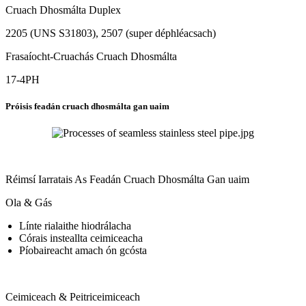
Cruach Dhosmálta Duplex
2205 (UNS S31803), 2507 (super déphléacsach)
Frasaíocht-Cruachás Cruach Dhosmálta
17-4PH
Próisis feadán cruach dhosmálta gan uaim
Réimsí Iarratais As Feadán Cruach Dhosmálta Gan uaim
Ola & Gás
Línte rialaithe hiodrálacha
Córais insteallta ceimiceacha
Píobaireacht amach ón gcósta
Ceimiceach & Peitriceimiceach