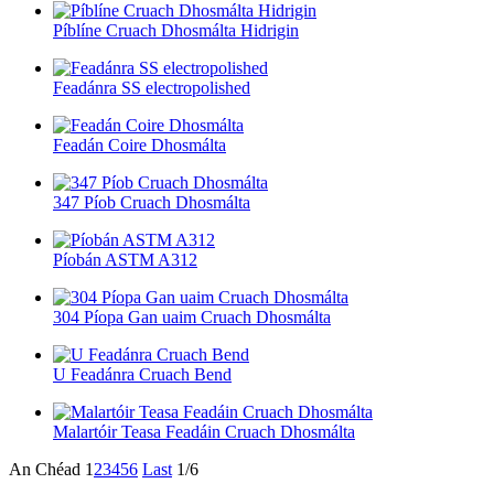
Píblíne Cruach Dhosmálta Hidrigin
Feadánra SS electropolished
Feadán Coire Dhosmálta
347 Píob Cruach Dhosmálta
Píobán ASTM A312
304 Píopa Gan uaim Cruach Dhosmálta
U Feadánra Cruach Bend
Malartóir Teasa Feadáin Cruach Dhosmálta
An Chéad
1
2
3
4
5
6
Last
1/6