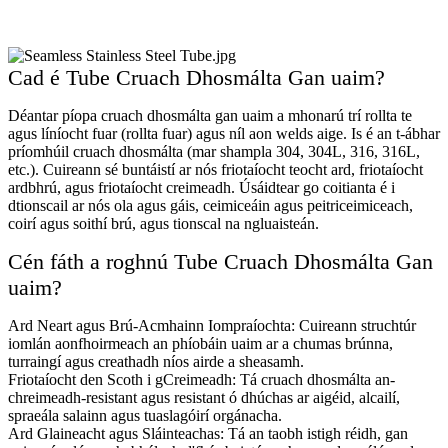
Cad é Tube Cruach Dhosmálta Gan uaim?
Déantar píopa cruach dhosmálta gan uaim a mhonarú trí rollta te
agus líníocht fuar (rollta fuar) agus níl aon welds aige. Is é an t-ábhar
príomhúil cruach dhosmálta (mar shampla 304, 304L, 316, 316L,
etc.). Cuireann sé buntáistí ar nós friotaíocht teocht ard, friotaíocht
ardbhrú, agus friotaíocht creimeadh. Úsáidtear go coitianta é i
dtionscail ar nós ola agus gáis, ceimiceáin agus peitriceimiceach,
coirí agus soithí brú, agus tionscal na ngluaisteán.
Cén fáth a roghnú Tube Cruach Dhosmálta Gan
uaim?
Ard Neart agus Brú-Acmhainn Iompraíochta: Cuireann struchtúr
iomlán aonfhoirmeach an phíobáin uaim ar a chumas brúnna,
turraingí agus creathadh níos airde a sheasamh.
Friotaíocht den Scoth i gCreimeadh: Tá cruach dhosmálta an-
chreimeadh-resistant agus resistant ó dhúchas ar aigéid, alcailí,
spraeála salainn agus tuaslagóirí orgánacha.
Ard Glaineacht agus Sláinteachas: Tá an taobh istigh réidh, gan