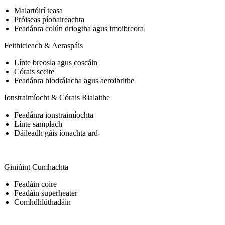
Malartóirí teasa
Próiseas píobaireachta
Feadánra colún driogtha agus imoibreora
Feithicleach & Aeraspáis
Línte breosla agus coscáin
Córais sceite
Feadánra hiodrálacha agus aeroibrithe
Ionstraimíocht & Córais Rialaithe
Feadánra ionstraimíochta
Línte samplach
Dáileadh gáis íonachta ard-
Giniúint Cumhachta
Feadáin coire
Feadáin superheater
Comhdhlúthadáin