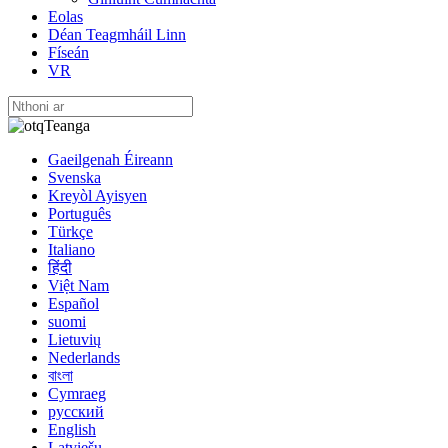
Eolas
Déan Teagmháil Linn
Físeán
VR
Teanga
Gaeilgenah Éireann
Svenska
Kreyòl Ayisyen
Português
Türkçe
Italiano
हिंदी
Việt Nam
Español
suomi
Lietuvių
Nederlands
বাংলা
Cymraeg
русский
English
Latviešu