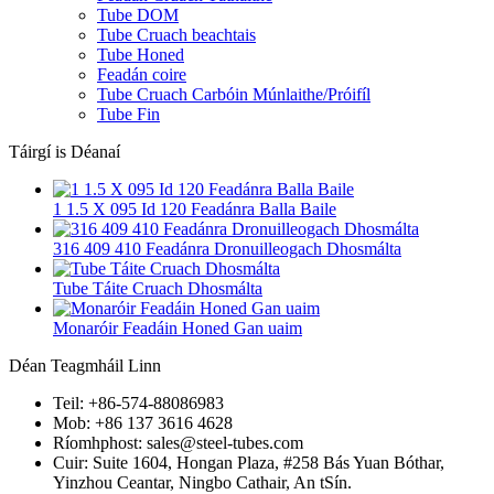
Tube DOM
Tube Cruach beachtais
Tube Honed
Feadán coire
Tube Cruach Carbóin Múnlaithe/Próifíl
Tube Fin
Táirgí is Déanaí
1 1.5 X 095 Id 120 Feadánra Balla Baile
316 409 410 Feadánra Dronuilleogach Dhosmálta
Tube Táite Cruach Dhosmálta
Monaróir Feadáin Honed Gan uaim
Déan Teagmháil Linn
Teil: +86-574-88086983
Mob: +86 137 3616 4628
Ríomhphost: sales@steel-tubes.com
Cuir: Suite 1604, Hongan Plaza, #258 Bás Yuan Bóthar,
Yinzhou Ceantar, Ningbo Cathair, An tSín.