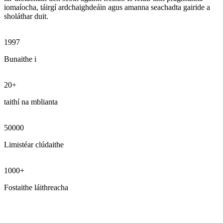
iomaíocha, táirgí ardchaighdeáin agus amanna seachadta gairide a
sholáthar duit.
1997
Bunaithe i
20+
taithí na mblianta
50000
Limistéar clúdaithe
1000+
Fostaithe láithreacha