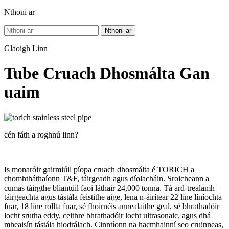
Nthoni ar
Nthoni ar
Glaoigh Linn
Tube Cruach Dhosmálta Gan
uaim
cén fáth a roghnú linn?
Is monaróir gairmiúil píopa cruach dhosmálta é TORICH a
chomhtháthaíonn T&F, táirgeadh agus díolacháin. Sroicheann a
cumas táirgthe bliantúil faoi láthair 24,000 tonna. Tá ard-trealamh
táirgeachta agus tástála feistithe aige, lena n-áirítear 22 líne líníochta
fuar, 18 líne rollta fuar, sé fhoirnéis annealaithe geal, sé bhrathadóir
locht srutha eddy, ceithre bhrathadóir locht ultrasonaic, agus dhá
mheaisín tástála hiodrálach. Cinntíonn na hacmhainní seo cruinneas,